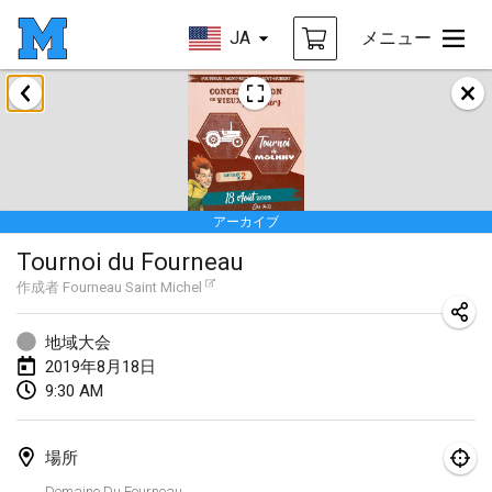
JA
メニュー
2019年1月
New Year's Throw Mölkky
2019年1月1日
|
チェコ
アーカイブ
Tournoi Mixte ASPTTOM
Tournoi du Fourneau
2019年1月20日
|
フランス
作成者
Fourneau Saint Michel
Tournoi d'Hiver
2019年1月26日
|
フランス
地域大会
2019年8月18日
Liekki Cup
9:30 AM
2019年1月26日
|
フィンランド
場所
Tournoi de Mölkky - Lesfous Dubâtonvaigeois
Domaine Du Fourneau