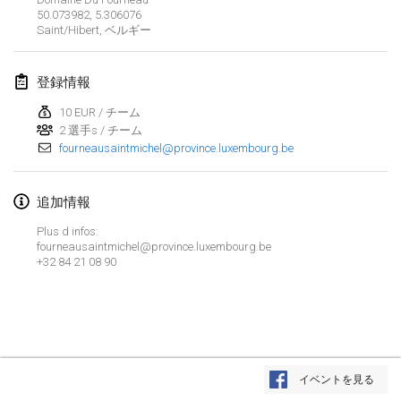
2019年1月26日
|
フランス
50.073982, 5.306076
Saint/Hibert
,
ベルギー
2019年2月
登録情報
Kotka Mölkky Open Indoor
2019年2月2日
|
フィンランド
10 EUR / チーム
2 選手s / チーム
fourneausaintmichel@province.luxembourg.be
Lumi Mölkky
2019年2月9日
|
フィンランド
追加情報
Tournoi de la St Valentin
Plus d infos:
2019年2月9日
|
フランス
fourneausaintmichel@province.luxembourg.be
+32 84 21 08 90
OTH
2019年2月16日
|
フィンランド
Indoor des Bouchons
リストを表示
2019年2月16日
|
フランス
イベントを見る
表示中
231
トーナメント
監修:
Mölkk Your World