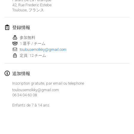
2019年1月26日
|
フランス
42, Rue Frederic Estebe
Toulouse
,
フランス
2019年2月
登録情報
Kotka Mölkky Open Indoor
2019年2月2日
|
フィンランド
参加無料
1 選手 / チーム
toulousemolkky@gmail.com
Lumi Mölkky
定員: 12 チーム
2019年2月9日
|
フィンランド
追加情報
Tournoi de la St Valentin
2019年2月9日
|
フランス
Inscription gratuite, par email ou telephone
toulousemolkky@gmail.com
OTH
06 34 04 60 08
2019年2月16日
|
フィンランド
Enfants de 7 à 14 ans.
Indoor des Bouchons
リストを表示
2019年2月16日
|
フランス
表示中
231
トーナメント
監修:
Mölkk Your World