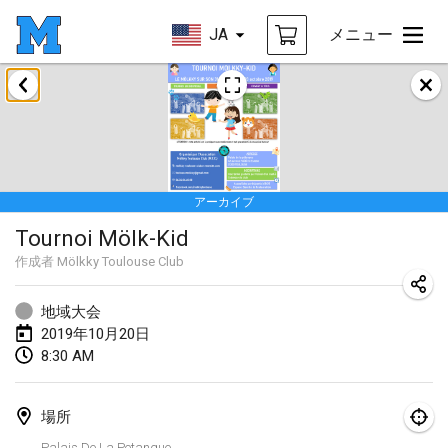
JA
メニュー
2019年1月
New Year's Throw Mölkky
2019年1月1日
|
チェコ
アーカイブ
Tournoi Mixte ASPTTOM
Tournoi Mölk-Kid
2019年1月20日
|
フランス
作成者
Mölkky Toulouse Club
Tournoi d'Hiver
2019年1月26日
|
フランス
地域大会
2019年10月20日
Liekki Cup
8:30 AM
2019年1月26日
|
フィンランド
場所
Tournoi de Mölkky - Lesfous Dubâtonvaigeois
Palais De La Petanque