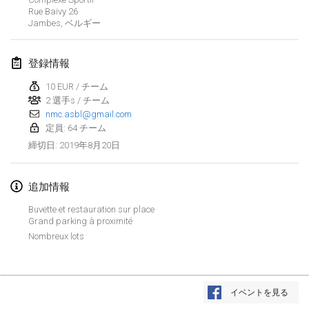
2019年1月26日
|
フランス
Rue Baivy
26
Jambes
,
ベルギー
2019年2月
登録情報
Kotka Mölkky Open Indoor
2019年2月2日
|
フィンランド
10 EUR / チーム
2 選手s / チーム
nmc.asbl@gmail.com
Lumi Mölkky
定員: 64 チーム
2019年2月9日
|
フィンランド
2019年8月20日
締切日
:
Tournoi de la St Valentin
2019年2月9日
|
フランス
追加情報
Buvette et restauration sur place
OTH
Grand parking à proximité
2019年2月16日
|
フィンランド
Nombreux lots
Indoor des Bouchons
リストを表示
2019年2月16日
|
フランス
イベントを見る
表示中
231
トーナメント
監修:
Mölkk Your World