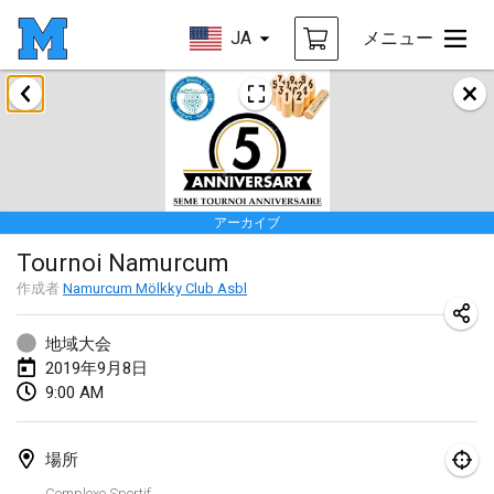
JA
メニュー
2019年1月
New Year's Throw Mölkky
2019年1月1日
|
チェコ
アーカイブ
Tournoi Mixte ASPTTOM
Tournoi Namurcum
2019年1月20日
|
フランス
作成者
Namurcum Mölkky Club Asbl
Tournoi d'Hiver
2019年1月26日
|
フランス
地域大会
2019年9月8日
Liekki Cup
9:00 AM
2019年1月26日
|
フィンランド
場所
Tournoi de Mölkky - Lesfous Dubâtonvaigeois
Complexe Sportif