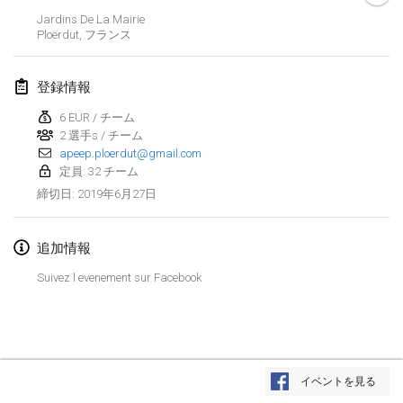
2019年1月26日
|
フランス
Jardins De La Mairie
Ploërdut
,
フランス
2019年2月
登録情報
Kotka Mölkky Open Indoor
2019年2月2日
|
フィンランド
6 EUR / チーム
2 選手s / チーム
apeep.ploerdut@gmail.com
Lumi Mölkky
定員: 32 チーム
2019年2月9日
|
フィンランド
2019年6月27日
締切日
:
Tournoi de la St Valentin
2019年2月9日
|
フランス
追加情報
Suivez l evenement sur Facebook
OTH
2019年2月16日
|
フィンランド
Indoor des Bouchons
リストを表示
2019年2月16日
|
フランス
イベントを見る
表示中
231
トーナメント
監修:
Mölkk Your World