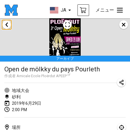
JA
メニュー
2019年1月
New Year's Throw Mölkky
2019年1月1日
|
チェコ
アーカイブ
Tournoi Mixte ASPTTOM
Open de mölkky du pays Pourleth
2019年1月20日
|
フランス
作成者
Amicale Ecole Ploërdut APEEP
Tournoi d'Hiver
2019年1月26日
|
フランス
地域大会
砂利
Liekki Cup
2019年6月29日
2:00 PM
2019年1月26日
|
フィンランド
Tournoi de Mölkky - Lesfous Dubâtonvaigeois
場所