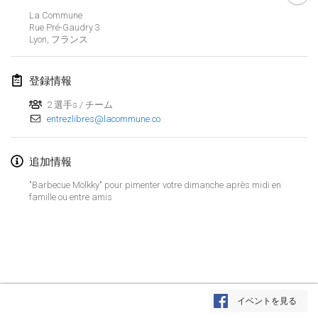
2019年1月26日
|
フランス
La Commune
Rue Pré-Gaudry
3
Lyon
,
フランス
2019年2月
Kotka Mölkky Open Indoor
登録情報
2019年2月2日
|
フィンランド
2 選手s / チーム
entrezlibres@lacommune.co
Lumi Mölkky
2019年2月9日
|
フィンランド
追加情報
Tournoi de la St Valentin
"Barbecue Mölkky" pour pimenter votre dimanche après midi en
2019年2月9日
|
フランス
famille ou entre amis
OTH
2019年2月16日
|
フィンランド
Indoor des Bouchons
リストを表示
2019年2月16日
|
フランス
イベントを見る
表示中
231
トーナメント
監修:
Mölkk Your World