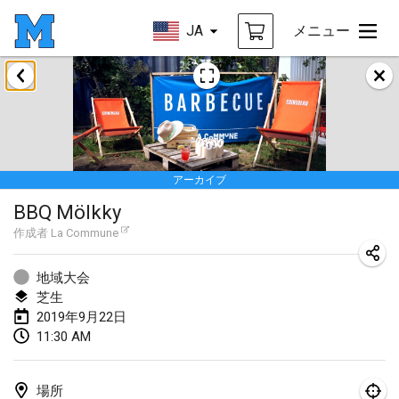
JA
メニュー
2019年1月
New Year's Throw Mölkky
2019年1月1日
|
チェコ
アーカイブ
Tournoi Mixte ASPTTOM
BBQ Mölkky
2019年1月20日
|
フランス
作成者
La Commune
Tournoi d'Hiver
2019年1月26日
|
フランス
地域大会
芝生
Liekki Cup
2019年9月22日
11:30 AM
2019年1月26日
|
フィンランド
Tournoi de Mölkky - Lesfous Dubâtonvaigeois
場所