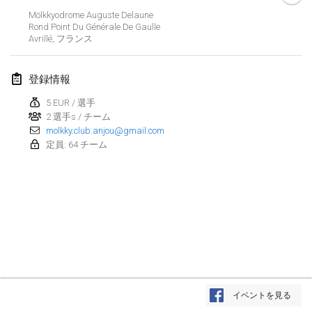
2019年1月26日
|
フランス
Mölkkyodrome Auguste Delaune
Rond Point Du Générale De Gaulle
Avrillé
,
フランス
2019年2月
Kotka Mölkky Open Indoor
登録情報
2019年2月2日
|
フィンランド
5 EUR / 選手
2 選手s / チーム
Lumi Mölkky
molkky.club.anjou@gmail.com
2019年2月9日
|
フィンランド
定員: 64 チーム
Tournoi de la St Valentin
2019年2月9日
|
フランス
OTH
2019年2月16日
|
フィンランド
Indoor des Bouchons
リストを表示
2019年2月16日
|
フランス
イベントを見る
表示中
231
トーナメント
監修:
Mölkk Your World