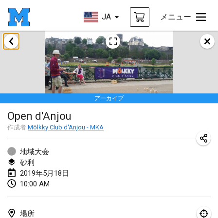
JA
メニュー
2019年1月
New Year's Throw Mölkky
2019年1月1日
|
チェコ
アーカイブ
Tournoi Mixte ASPTTOM
Open d'Anjou
2019年1月20日
|
フランス
作成者
Mölkky Club d'Anjou - MKA
Tournoi d'Hiver
2019年1月26日
|
フランス
地域大会
砂利
Liekki Cup
2019年5月18日
10:00 AM
2019年1月26日
|
フィンランド
Tournoi de Mölkky - Lesfous Dubâtonvaigeois
場所