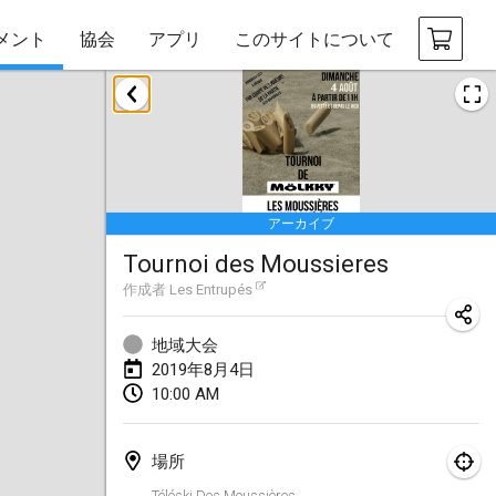
メント
協会
アプリ
このサイトについて
2019年1月
New Year's Throw Mölkky
2019年1月1日
|
チェコ
アーカイブ
Tournoi Mixte ASPTTOM
Tournoi des Moussieres
2019年1月20日
|
フランス
作成者
Les Entrupés
Tournoi d'Hiver
2019年1月26日
|
フランス
地域大会
2019年8月4日
Liekki Cup
10:00 AM
2019年1月26日
|
フィンランド
場所
Tournoi de Mölkky - Lesfous Dubâtonvaigeois
Téléski Des Moussières