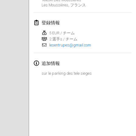
2019年1月26日
|
フランス
Les Moussières
,
フランス
2019年2月
登録情報
Kotka Mölkky Open Indoor
5 EUR / チーム
2019年2月2日
|
フィンランド
2 選手s / チーム
lesentrupes@gmail.com
Lumi Mölkky
2019年2月9日
|
フィンランド
追加情報
sur le parking des tele sieges
Tournoi de la St Valentin
2019年2月9日
|
フランス
OTH
2019年2月16日
|
フィンランド
Indoor des Bouchons
2019年2月16日
|
フランス