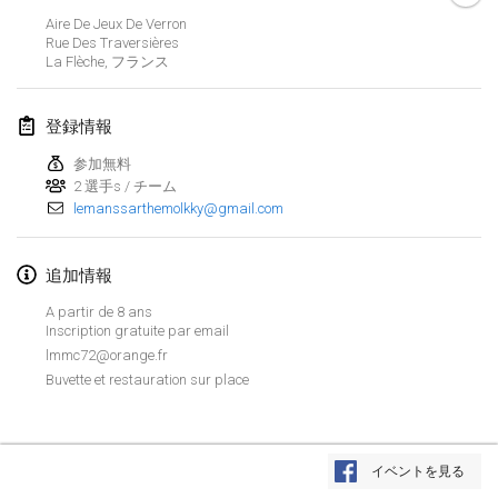
2019年1月26日
|
フランス
Aire De Jeux De Verron
Rue Des Traversières
La Flèche
,
フランス
2019年2月
Kotka Mölkky Open Indoor
登録情報
2019年2月2日
|
フィンランド
参加無料
2 選手s / チーム
Lumi Mölkky
lemanssarthemolkky@gmail.com
2019年2月9日
|
フィンランド
Tournoi de la St Valentin
追加情報
2019年2月9日
|
フランス
A partir de 8 ans
Inscription gratuite par email
OTH
lmmc72@orange.fr
2019年2月16日
|
フィンランド
Buvette et restauration sur place
Indoor des Bouchons
リストを表示
2019年2月16日
|
フランス
イベントを見る
表示中
231
トーナメント
監修:
Mölkk Your World