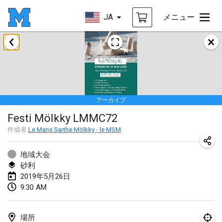
JA
メニュー
2019年1月
New Year's Throw Mölkky
2019年1月1日
|
チェコ
アーカイブ
Tournoi Mixte ASPTTOM
Festi Mölkky LMMC72
2019年1月20日
|
フランス
作成者
Le Mans Sarthe Mölkky - le MSM
Tournoi d'Hiver
2019年1月26日
|
フランス
地域大会
砂利
Liekki Cup
2019年5月26日
9:30 AM
2019年1月26日
|
フィンランド
Tournoi de Mölkky - Lesfous Dubâtonvaigeois
場所