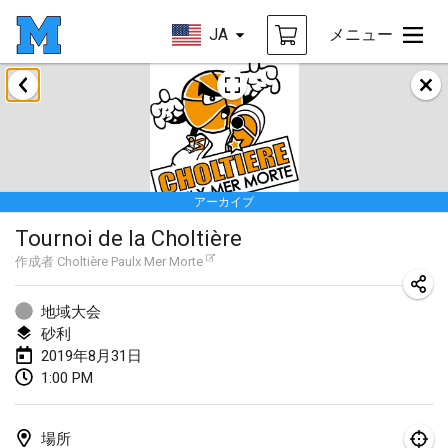
JA
メニュー
2019年1月
New Year's Throw Mölkky
2019年1月1日
|
チェコ
アーカイブ
Tournoi Mixte ASPTTOM
Tournoi de la Choltière
2019年1月20日
|
フランス
作成者
Choltière Paulx Mer Morte
Tournoi d'Hiver
2019年1月26日
|
フランス
地域大会
砂利
Liekki Cup
2019年8月31日
1:00 PM
2019年1月26日
|
フィンランド
Tournoi de Mölkky - Lesfous Dubâtonvaigeois
場所