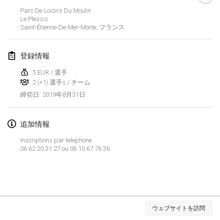
2019年1月26日
|
フランス
Parc De Loisirs Du Moulin
Le Plessis
Saint-Étienne-De-Mer-Morte
,
フランス
2019年2月
Kotka Mölkky Open Indoor
登録情報
2019年2月2日
|
フィンランド
5 EUR / 選手
2 (+1) 選手s / チーム
Lumi Mölkky
2019年8月31日
締切日
:
2019年2月9日
|
フィンランド
Tournoi de la St Valentin
追加情報
2019年2月9日
|
フランス
Inscriptions par telephone
06 62 20 31 27 ou 06 10 67 76 36
OTH
2019年2月16日
|
フィンランド
Indoor des Bouchons
リストを表示
2019年2月16日
|
フランス
ウェブサイトを訪問
表示中
231
トーナメント
監修:
Mölkk Your World