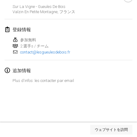
2019年1月26日
|
フランス
Sur La Vigne - Gueules De Bois
Valzin En Petite Montagne
,
フランス
2019年2月
登録情報
Kotka Mölkky Open Indoor
2019年2月2日
|
フィンランド
参加無料
2 選手s / チーム
contact@lesgueulesdebois.fr
Lumi Mölkky
2019年2月9日
|
フィンランド
追加情報
Tournoi de la St Valentin
Plus d'infos: les contacter par email
2019年2月9日
|
フランス
OTH
2019年2月16日
|
フィンランド
Indoor des Bouchons
リストを表示
2019年2月16日
|
フランス
ウェブサイトを訪問
表示中
231
トーナメント
監修:
Mölkk Your World