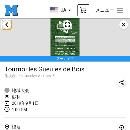
JA
メニュー
2019年1月
New Year's Throw Mölkky
2019年1月1日
|
チェコ
アーカイブ
Tournoi Mixte ASPTTOM
Tournoi les Gueules de Bois
2019年1月20日
|
フランス
作成者
Les Gueules de Bois
Tournoi d'Hiver
2019年1月26日
|
フランス
地域大会
砂利
Liekki Cup
2019年9月1日
1:00 PM
2019年1月26日
|
フィンランド
Tournoi de Mölkky - Lesfous Dubâtonvaigeois
場所