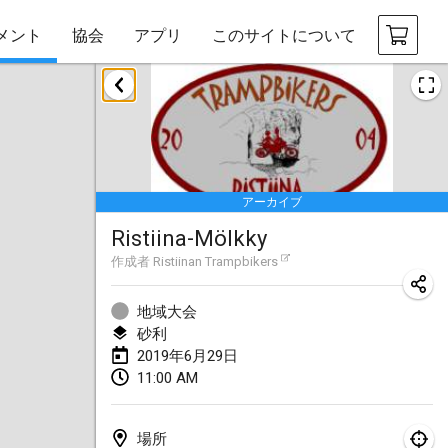
メント
協会
アプリ
このサイトについて
2019年1月
New Year's Throw Mölkky
2019年1月1日
|
チェコ
アーカイブ
Tournoi Mixte ASPTTOM
Ristiina-Mölkky
2019年1月20日
|
フランス
作成者
Ristiinan Trampbikers
Tournoi d'Hiver
2019年1月26日
|
フランス
地域大会
砂利
Liekki Cup
2019年6月29日
11:00 AM
2019年1月26日
|
フィンランド
Tournoi de Mölkky - Lesfous Dubâtonvaigeois
場所