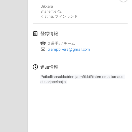
2019年1月26日
|
フランス
Uikkala
Brahentie 42
Riistina
,
フィンランド
2019年2月
Kotka Mölkky Open Indoor
登録情報
2019年2月2日
|
フィンランド
2 選手s / チーム
trampbikers@gmail.com
Lumi Mölkky
2019年2月9日
|
フィンランド
追加情報
Tournoi de la St Valentin
Paikallisasukkaiden ja mökkiläisten oma turnaus,
2019年2月9日
|
フランス
ei sarjapelaajia.
OTH
2019年2月16日
|
フィンランド
Indoor des Bouchons
2019年2月16日
|
フランス