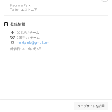
2019年1月26日
|
フランス
Kadrioru Park
Tallinn
,
エストニア
2019年2月
登録情報
Kotka Mölkky Open Indoor
2019年2月2日
|
フィンランド
20 EUR / チーム
2 選手s / チーム
molkky.info@gmail.com
Lumi Mölkky
2019年9月5日
締切日
:
2019年2月9日
|
フィンランド
Tournoi de la St Valentin
2019年2月9日
|
フランス
OTH
2019年2月16日
|
フィンランド
Indoor des Bouchons
リストを表示
2019年2月16日
|
フランス
ウェブサイトを訪問
表示中
231
トーナメント
監修:
Mölkk Your World