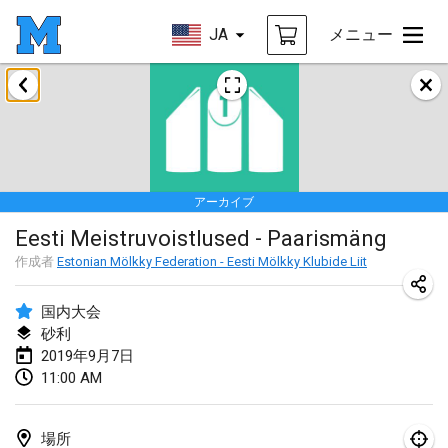
JA
メニュー
2019年1月
New Year's Throw Mölkky
2019年1月1日
|
チェコ
アーカイブ
Tournoi Mixte ASPTTOM
Eesti Meistruvoistlused - Paarismäng
2019年1月20日
|
フランス
作成者
Estonian Mölkky Federation - Eesti Mölkky Klubide Liit
Tournoi d'Hiver
2019年1月26日
|
フランス
国内大会
砂利
Liekki Cup
2019年9月7日
11:00 AM
2019年1月26日
|
フィンランド
Tournoi de Mölkky - Lesfous Dubâtonvaigeois
場所