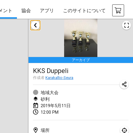
メント
協会
アプリ
このサイトについて
2019年1月
New Year's Throw Mölkky
2019年1月1日
|
チェコ
アーカイブ
Tournoi Mixte ASPTTOM
KKS Duppeli
2019年1月20日
|
フランス
作成者
Karakallio-Seura
Tournoi d'Hiver
2019年1月26日
|
フランス
地域大会
砂利
Liekki Cup
2019年5月11日
12:00 PM
2019年1月26日
|
フィンランド
Tournoi de Mölkky - Lesfous Dubâtonvaigeois
場所