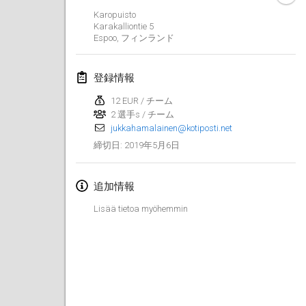
2019年1月26日
|
フランス
Karopuisto
Karakalliontie
5
Espoo
,
フィンランド
2019年2月
Kotka Mölkky Open Indoor
登録情報
2019年2月2日
|
フィンランド
12 EUR / チーム
2 選手s / チーム
Lumi Mölkky
jukkahamalainen@kotiposti.net
2019年2月9日
|
フィンランド
2019年5月6日
締切日
:
Tournoi de la St Valentin
2019年2月9日
|
フランス
追加情報
Lisää tietoa myöhemmin
OTH
2019年2月16日
|
フィンランド
Indoor des Bouchons
2019年2月16日
|
フランス