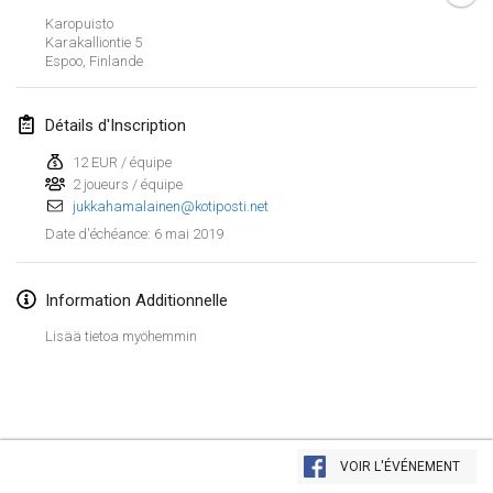
26 janv. 2019
|
France
Karopuisto
Karakalliontie
5
Espoo
,
Finlande
février 2019
Kotka Mölkky Open Indoor
Détails d'Inscription
2 févr. 2019
|
Finlande
12 EUR / équipe
2 joueurs / équipe
Lumi Mölkky
jukkahamalainen@kotiposti.net
9 févr. 2019
|
Finlande
6 mai 2019
Date d'échéance
:
Tournoi de la St Valentin
9 févr. 2019
|
France
Information Additionnelle
Lisää tietoa myöhemmin
OTH
16 févr. 2019
|
Finlande
Indoor des Bouchons
Afficher la liste
16 févr. 2019
|
France
VOIR L'ÉVÉNEMENT
Montrant
231
tournois
Maintenu par
Mölkk Your World