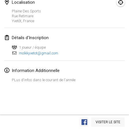
26 janv. 2019
|
France
Localisation
Plaine Des Sports
Rue Retimare
février 2019
Yvetôt
,
France
Kotka Mölkky Open Indoor
2 févr. 2019
|
Finlande
Détails d'Inscription
1 joueur / équipe
Lumi Mölkky
molkkyvetot@gmail.com
9 févr. 2019
|
Finlande
Information Additionnelle
Tournoi de la St Valentin
9 févr. 2019
|
France
PLus d'infos dans le courant de l'année
OTH
16 févr. 2019
|
Finlande
Indoor des Bouchons
Afficher la liste
16 févr. 2019
|
France
VISITER LE SITE
Montrant
231
tournois
Maintenu par
Mölkk Your World