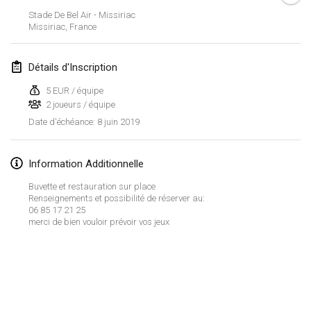
26 janv. 2019
|
France
Stade De Bel Air - Missiriac
Missiriac
,
France
février 2019
Détails d'Inscription
Kotka Mölkky Open Indoor
2 févr. 2019
|
Finlande
5 EUR / équipe
2 joueurs / équipe
Lumi Mölkky
8 juin 2019
Date d'échéance
:
9 févr. 2019
|
Finlande
Information Additionnelle
Tournoi de la St Valentin
Buvette et restauration sur place
9 févr. 2019
|
France
Renseignements et possibilité de réserver au:
06 85 17 21 25
OTH
merci de bien vouloir prévoir vos jeux
16 févr. 2019
|
Finlande
Indoor des Bouchons
Afficher la liste
16 févr. 2019
|
France
Montrant
231
tournois
Maintenu par
Mölkk Your World