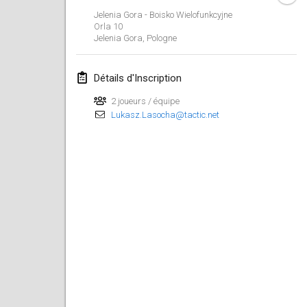
26 janv. 2019
|
France
Jelenia Gora - Boisko Wielofunkcyjne
Orla 10
Jelenia Gora
,
Pologne
février 2019
Kotka Mölkky Open Indoor
Détails d'Inscription
2 févr. 2019
|
Finlande
2 joueurs / équipe
Lukasz.Lasocha@tactic.net
Lumi Mölkky
9 févr. 2019
|
Finlande
Tournoi de la St Valentin
9 févr. 2019
|
France
OTH
16 févr. 2019
|
Finlande
Indoor des Bouchons
16 févr. 2019
|
France