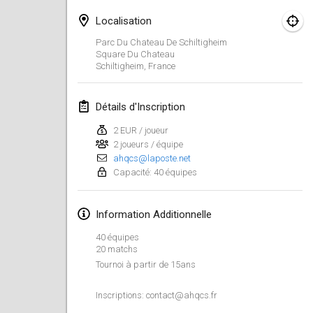
26 janv. 2019
|
France
Localisation
février 2019
Parc Du Chateau De Schiltigheim
Square Du Chateau
Schiltigheim
,
France
Kotka Mölkky Open Indoor
2 févr. 2019
|
Finlande
Détails d'Inscription
Lumi Mölkky
2 EUR / joueur
9 févr. 2019
|
Finlande
2 joueurs / équipe
ahqcs@laposte.net
Tournoi de la St Valentin
Capacité: 40 équipes
9 févr. 2019
|
France
Information Additionnelle
OTH
40 équipes
16 févr. 2019
|
Finlande
20 matchs
Tournoi à partir de 15ans
Indoor des Bouchons
16 févr. 2019
|
France
Inscriptions: contact@ahqcs.fr