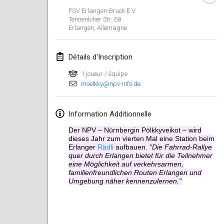
26 janv. 2019
|
France
FSV Erlangen-Bruck E.V.
Tennenloher Str. 68
Erlangen
,
Allemagne
février 2019
Kotka Mölkky Open Indoor
Détails d'Inscription
2 févr. 2019
|
Finlande
1 joueur / équipe
moelkky@npv-info.de
Lumi Mölkky
9 févr. 2019
|
Finlande
Information Additionnelle
Tournoi de la St Valentin
Der NPV – Nürnbergin Pölkkyveikot – wird
9 févr. 2019
|
France
dieses Jahr zum vierten Mal eine Station beim
Erlanger
Rädli
aufbauen.
"Die Fahrrad-Rallye
quer durch Erlangen bietet für die Teilnehmer
OTH
eine Möglichkeit auf verkehrsarmen,
16 févr. 2019
|
Finlande
familienfreundlichen Routen Erlangen und
Umgebung näher kennenzulernen."
Indoor des Bouchons
16 févr. 2019
|
France