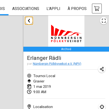
OIS
ASSOCIATIONS
L'APPLI
À PROPOS
janvier 2019
New Year's Throw Mölkky
1 janv. 2019
|
République tchèque
Archivé
Tournoi Mixte ASPTTOM
Erlanger Rädli
20 janv. 2019
|
France
par
Nürnbergin Pölkkyveikot e.V. (NPV)
Tournoi d'Hiver
26 janv. 2019
|
France
Tournoi Local
Gravier
Liekki Cup
1 mai 2019
9:00 AM
26 janv. 2019
|
Finlande
Tournoi de Mölkky - Lesfous Dubâtonvaigeois
Localisation