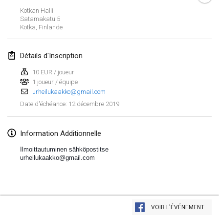
26 janv. 2019
|
France
Kotkan Halli
Satamakatu
5
Kotka
,
Finlande
février 2019
Kotka Mölkky Open Indoor
Détails d'Inscription
2 févr. 2019
|
Finlande
10 EUR / joueur
1 joueur / équipe
Lumi Mölkky
urheilukaakko@gmail.com
9 févr. 2019
|
Finlande
12 décembre 2019
Date d'échéance
:
Tournoi de la St Valentin
9 févr. 2019
|
France
Information Additionnelle
Ilmoittautuminen sähköpostitse
OTH
urheilukaakko@gmail.com
16 févr. 2019
|
Finlande
Indoor des Bouchons
Afficher la liste
16 févr. 2019
|
France
VOIR L'ÉVÉNEMENT
Montrant
231
tournois
Maintenu par
Mölkk Your World