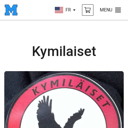
FR
MENU
Kymilaiset