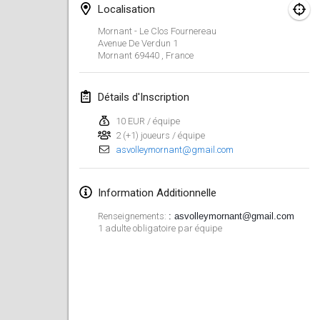
26 janv. 2019
|
France
Localisation
Mornant - Le Clos Fournereau
février 2019
Avenue De Verdun
1
Mornant 69440
,
France
Kotka Mölkky Open Indoor
2 févr. 2019
|
Finlande
Détails d'Inscription
10 EUR / équipe
Lumi Mölkky
2 (+1) joueurs / équipe
9 févr. 2019
|
Finlande
asvolleymornant@gmail.com
Tournoi de la St Valentin
Information Additionnelle
9 févr. 2019
|
France
Renseignements:
: asvolleymornant@gmail.com
OTH
1 adulte obligatoire par équipe
16 févr. 2019
|
Finlande
Indoor des Bouchons
16 févr. 2019
|
France