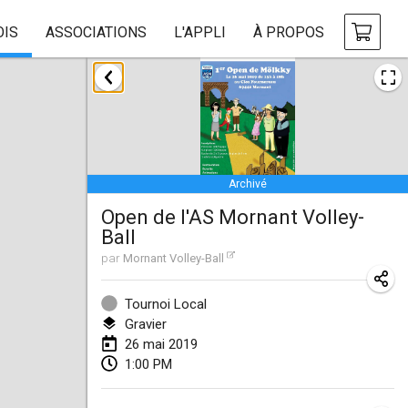
OIS
ASSOCIATIONS
L'APPLI
À PROPOS
janvier 2019
New Year's Throw Mölkky
1 janv. 2019
|
République tchèque
Archivé
Tournoi Mixte ASPTTOM
Open de l'AS Mornant Volley-
20 janv. 2019
|
France
Ball
Tournoi d'Hiver
par
Mornant Volley-Ball
26 janv. 2019
|
France
Tournoi Local
Liekki Cup
Gravier
26 mai 2019
26 janv. 2019
|
Finlande
1:00 PM
Tournoi de Mölkky - Lesfous Dubâtonvaigeois