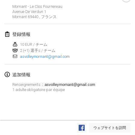
2019年1月26日
|
フランス
Mornant - Le Clos Fournereau
Avenue De Verdun
1
Mornant 69440
,
フランス
2019年2月
Kotka Mölkky Open Indoor
登録情報
2019年2月2日
|
フィンランド
10 EUR / チーム
2 (+1) 選手s / チーム
Lumi Mölkky
asvolleymornant@gmail.com
2019年2月9日
|
フィンランド
Tournoi de la St Valentin
追加情報
2019年2月9日
|
フランス
Renseignements:
: asvolleymornant@gmail.com
1 adulte obligatoire par équipe
OTH
2019年2月16日
|
フィンランド
Indoor des Bouchons
リストを表示
2019年2月16日
|
フランス
ウェブサイトを訪問
表示中
231
トーナメント
監修:
Mölkk Your World