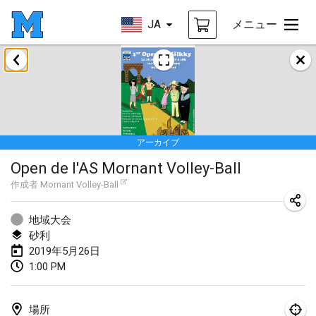
JA
メニュー
2019年1月
New Year's Throw Mölkky
2019年1月1日
|
チェコ
アーカイブ
Tournoi Mixte ASPTTOM
Open de l'AS Mornant Volley-Ball
2019年1月20日
|
フランス
作成者
Mornant Volley-Ball
Tournoi d'Hiver
2019年1月26日
|
フランス
地域大会
砂利
Liekki Cup
2019年5月26日
1:00 PM
2019年1月26日
|
フィンランド
Tournoi de Mölkky - Lesfous Dubâtonvaigeois
場所