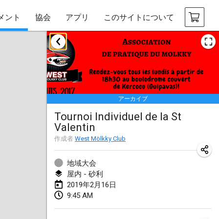
メント
協会
アプリ
このサイトについて
2019年1月
New Year's Throw Mölkky
2019年1月1日
|
チェコ
アーカイブ
Tournoi Mixte ASPTTOM
Tournoi Individuel de la St
2019年1月20日
|
フランス
Valentin
Tournoi d'Hiver
作成者
West Mölkky Club
2019年1月26日
|
フランス
地域大会
Liekki Cup
屋内 - 砂利
2019年2月16日
2019年1月26日
|
フィンランド
9:45 AM
Tournoi de Mölkky - Lesfous Dubâtonvaigeois