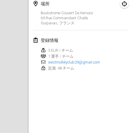
2019年1月26日
|
フランス
場所
Boulodrome Couvert De Kercoco
2019年2月
69 Rue Commandant Challe
Guipavas
,
フランス
Kotka Mölkky Open Indoor
2019年2月2日
|
フィンランド
登録情報
5 EUR / チーム
Lumi Mölkky
1 選手 / チーム
2019年2月9日
|
フィンランド
westmolkkyclub29@gmail.com
定員: 48 チーム
Tournoi de la St Valentin
2019年2月9日
|
フランス
OTH
2019年2月16日
|
フィンランド
Indoor des Bouchons
2019年2月16日
|
フランス