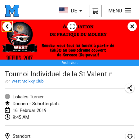
DE
MENÜ
Januar 2019
New Year's Throw Mölkky
1. Jan. 2019
|
Tschechische Republik
Archiviert
Tournoi Mixte ASPTTOM
Tournoi Individuel de la St Valentin
20. Jan. 2019
|
Frankreich
von
West Mölkky Club
Tournoi d'Hiver
26. Jan. 2019
|
Frankreich
Lokales Turnier
Drinnen - Schotterplatz
Liekki Cup
16. Februar 2019
9:45 AM
26. Jan. 2019
|
Finnland
Tournoi de Mölkky - Lesfous Dubâtonvaigeois
Standort