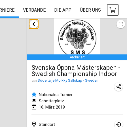
RNIERE
VERBÄNDE
DIE APP
ÜBER UNS
Januar 2019
New Year's Throw Mölkky
1. Jan. 2019
|
Tschechische Republik
Archiviert
Tournoi Mixte ASPTTOM
Svenska Öppna Mästerskapen -
20. Jan. 2019
|
Frankreich
Swedish Championship Indoor
Tournoi d'Hiver
von
Södertälje Mölkky Sällskap - Sweden
26. Jan. 2019
|
Frankreich
Nationales Turnier
Liekki Cup
Schotterplatz
16. März 2019
26. Jan. 2019
|
Finnland
Tournoi de Mölkky - Lesfous Dubâtonvaigeois
Standort