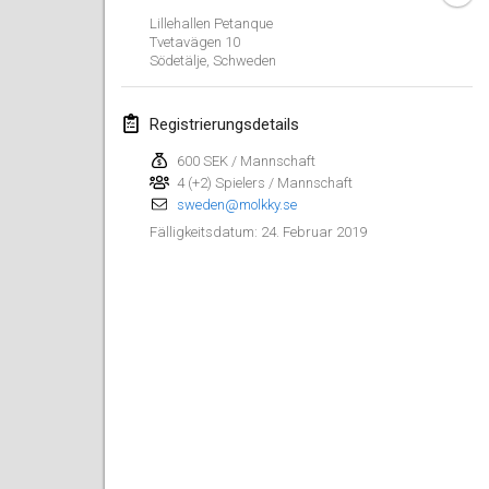
26. Jan. 2019
|
Frankreich
Lillehallen Petanque
Tvetavägen
10
Södetälje
,
Schweden
Februar 2019
Kotka Mölkky Open Indoor
Registrierungsdetails
2. Feb. 2019
|
Finnland
600 SEK / Mannschaft
4 (+2) Spielers / Mannschaft
Lumi Mölkky
sweden@molkky.se
9. Feb. 2019
|
Finnland
24. Februar 2019
Fälligkeitsdatum
:
Tournoi de la St Valentin
9. Feb. 2019
|
Frankreich
OTH
16. Feb. 2019
|
Finnland
Indoor des Bouchons
16. Feb. 2019
|
Frankreich