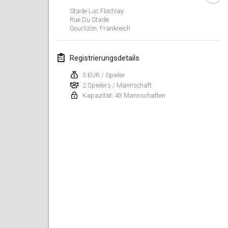
26. Jan. 2019
|
Frankreich
Stade Luc Flochlay
Rue Du Stade
Gourlizon
,
Frankreich
Februar 2019
Kotka Mölkky Open Indoor
Registrierungsdetails
2. Feb. 2019
|
Finnland
5 EUR / Spieler
2 Spielers / Mannschaft
Lumi Mölkky
Kapazität: 43 Mannschaften
9. Feb. 2019
|
Finnland
Tournoi de la St Valentin
9. Feb. 2019
|
Frankreich
OTH
16. Feb. 2019
|
Finnland
Indoor des Bouchons
16. Feb. 2019
|
Frankreich