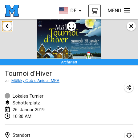
DE
MENÜ
Januar 2019
New Year's Throw Mölkky
1. Jan. 2019
|
Tschechische Republik
Archiviert
Tournoi Mixte ASPTTOM
Tournoi d'Hiver
20. Jan. 2019
|
Frankreich
von
Mölkky Club d'Anjou - MKA
Tournoi d'Hiver
26. Jan. 2019
|
Frankreich
Lokales Turnier
Schotterplatz
Liekki Cup
26. Januar 2019
10:30 AM
26. Jan. 2019
|
Finnland
Tournoi de Mölkky - Lesfous Dubâtonvaigeois
Standort