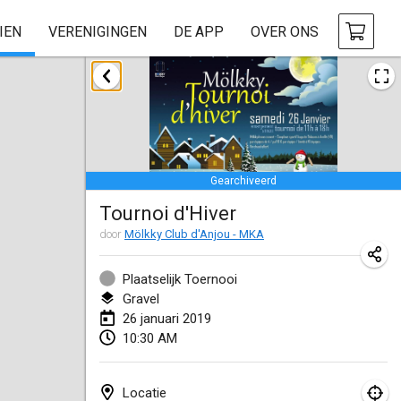
IEN
VERENIGINGEN
DE APP
OVER ONS
januari 2019
New Year's Throw Mölkky
1 jan. 2019
|
Tsjechië
Gearchiveerd
Tournoi Mixte ASPTTOM
Tournoi d'Hiver
20 jan. 2019
|
Frankrijk
door
Mölkky Club d'Anjou - MKA
Tournoi d'Hiver
26 jan. 2019
|
Frankrijk
Plaatselijk Toernooi
Gravel
Liekki Cup
26 januari 2019
10:30 AM
26 jan. 2019
|
Finland
Tournoi de Mölkky - Lesfous Dubâtonvaigeois
Locatie