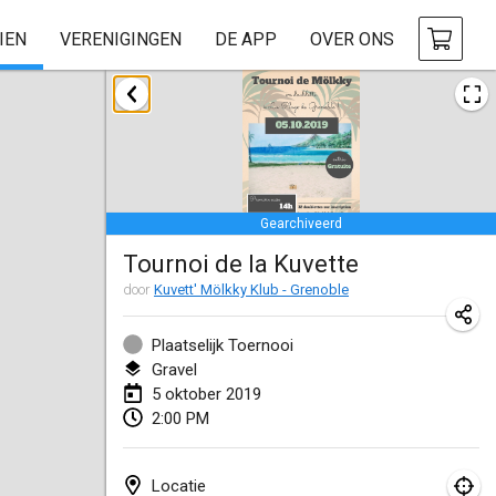
IEN
VERENIGINGEN
DE APP
OVER ONS
januari 2019
New Year's Throw Mölkky
1 jan. 2019
|
Tsjechië
Gearchiveerd
Tournoi Mixte ASPTTOM
Tournoi de la Kuvette
20 jan. 2019
|
Frankrijk
door
Kuvett' Mölkky Klub - Grenoble
Tournoi d'Hiver
26 jan. 2019
|
Frankrijk
Plaatselijk Toernooi
Gravel
Liekki Cup
5 oktober 2019
2:00 PM
26 jan. 2019
|
Finland
Tournoi de Mölkky - Lesfous Dubâtonvaigeois
Locatie