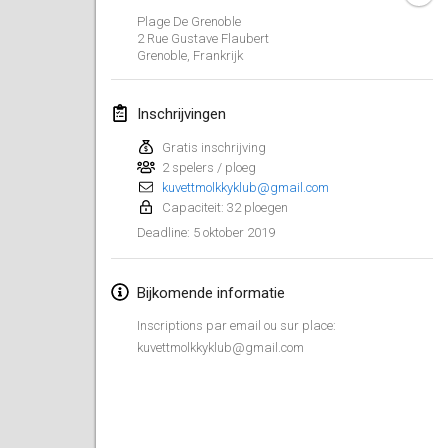
26 jan. 2019
|
Frankrijk
Plage De Grenoble
2 Rue Gustave Flaubert
Grenoble
,
Frankrijk
februari 2019
Kotka Mölkky Open Indoor
Inschrijvingen
2 feb. 2019
|
Finland
Gratis inschrijving
2 spelers / ploeg
Lumi Mölkky
kuvettmolkkyklub@gmail.com
9 feb. 2019
|
Finland
Capaciteit: 32 ploegen
5 oktober 2019
Deadline
:
Tournoi de la St Valentin
9 feb. 2019
|
Frankrijk
Bijkomende informatie
OTH
Inscriptions par email ou sur place:
16 feb. 2019
|
Finland
kuvettmolkkyklub@gmail.com
Indoor des Bouchons
16 feb. 2019
|
Frankrijk