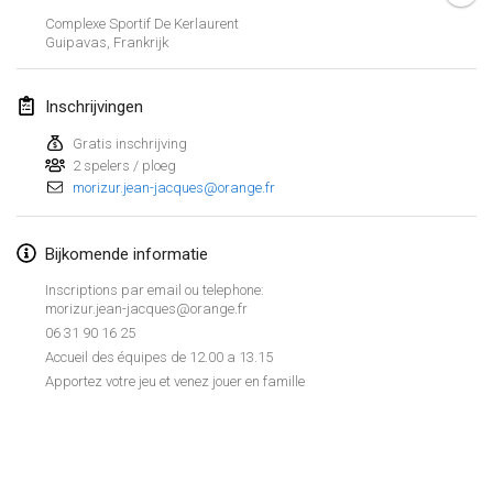
26 jan. 2019
|
Frankrijk
Complexe Sportif De Kerlaurent
Guipavas
,
Frankrijk
februari 2019
Inschrijvingen
Kotka Mölkky Open Indoor
2 feb. 2019
|
Finland
Gratis inschrijving
2 spelers / ploeg
morizur.jean-jacques@orange.fr
Lumi Mölkky
9 feb. 2019
|
Finland
Bijkomende informatie
Tournoi de la St Valentin
Inscriptions par email ou telephone:
9 feb. 2019
|
Frankrijk
morizur.jean-jacques@orange.fr
06 31 90 16 25
OTH
Accueil des équipes de 12.00 a 13.15
16 feb. 2019
|
Finland
Apportez votre jeu et venez jouer en famille
Indoor des Bouchons
Weergave lijst
16 feb. 2019
|
Frankrijk
231
tornooien weergegeven
Samengesteld door
Mölkk Your World