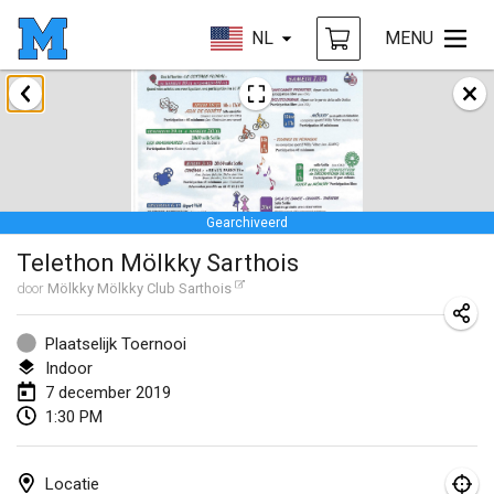
NL
MENU
januari 2019
New Year's Throw Mölkky
1 jan. 2019
|
Tsjechië
Gearchiveerd
Tournoi Mixte ASPTTOM
Telethon Mölkky Sarthois
20 jan. 2019
|
Frankrijk
door
Mölkky Mölkky Club Sarthois
Tournoi d'Hiver
26 jan. 2019
|
Frankrijk
Plaatselijk Toernooi
Indoor
Liekki Cup
7 december 2019
1:30 PM
26 jan. 2019
|
Finland
Tournoi de Mölkky - Lesfous Dubâtonvaigeois
Locatie