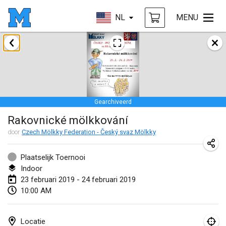
NL
MENU
januari 2019
New Year's Throw Mölkky
1 jan. 2019
|
Tsjechië
Gearchiveerd
Tournoi Mixte ASPTTOM
Rakovnické mölkkování
20 jan. 2019
|
Frankrijk
door
Czech Mölkky Federation - Český svaz Mölkky
Tournoi d'Hiver
26 jan. 2019
|
Frankrijk
Plaatselijk Toernooi
Indoor
Liekki Cup
23 februari 2019 - 24 februari 2019
10:00 AM
26 jan. 2019
|
Finland
Tournoi de Mölkky - Lesfous Dubâtonvaigeois
Locatie