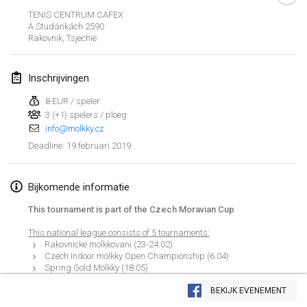
26 jan. 2019
|
Frankrijk
TENIS CENTRUM CAFEX
A Studánkách 2590
Rakovnik
,
Tsjechië
februari 2019
Kotka Mölkky Open Indoor
Inschrijvingen
2 feb. 2019
|
Finland
8 EUR / speler
3 (+1) spelers / ploeg
Lumi Mölkky
info@molkky.cz
9 feb. 2019
|
Finland
19 februari 2019
Deadline
:
Tournoi de la St Valentin
9 feb. 2019
|
Frankrijk
Bijkomende informatie
This tournament is part of the Czech Moravian Cup
OTH
This national league consists of 5 tournaments:
16 feb. 2019
|
Finland
Rakovnicke mölkkovani (23-24.02)
Czech Indoor mölkky Open Championship (6.04)
Indoor des Bouchons
Spring Gold Mölkky (18.05)
Weergave lijst
Jablonecko - Jizerska 50 (8.06)
16 feb. 2019
|
Frankrijk
Masters Tournament in Stranný (13.07)
BEKIJK EVENEMENT
231
tornooien weergegeven
Samengesteld door
Mölkk Your World
The final winner will be offered: