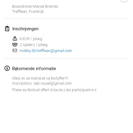
26 jan. 2019
|
Frankrijk
Boulodrome Marcel Briendo
Trefflean
,
Frankrijk
februari 2019
Inschrijvingen
Kotka Mölkky Open Indoor
2 feb. 2019
|
Finland
6 EUR / ploeg
2 spelers / ploeg
molkky.56.trefflean@gmail.com
Lumi Mölkky
9 feb. 2019
|
Finland
Bijkomende informatie
Tournoi de la St Valentin
Allez on se motive et va festyffer!!!!
9 feb. 2019
|
Frankrijk
Inscriptions: seb.rouxel@gmail.com
Place au festival offert à tou.te.s les participant.e.s
OTH
16 feb. 2019
|
Finland
Indoor des Bouchons
Weergave lijst
16 feb. 2019
|
Frankrijk
231
tornooien weergegeven
Samengesteld door
Mölkk Your World