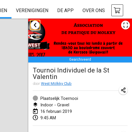
IEN
VERENIGINGEN
DE APP
OVER ONS
januari 2019
New Year's Throw Mölkky
1 jan. 2019
|
Tsjechië
Gearchiveerd
Tournoi Mixte ASPTTOM
Tournoi Individuel de la St
20 jan. 2019
|
Frankrijk
Valentin
Tournoi d'Hiver
door
West Mölkky Club
26 jan. 2019
|
Frankrijk
Plaatselijk Toernooi
Liekki Cup
Indoor - Gravel
16 februari 2019
26 jan. 2019
|
Finland
9:45 AM
Tournoi de Mölkky - Lesfous Dubâtonvaigeois