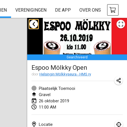
IEN
VERENIGINGEN
DE APP
OVER ONS
januari 2019
New Year's Throw Mölkky
1 jan. 2019
|
Tsjechië
Gearchiveerd
Tournoi Mixte ASPTTOM
Espoo Mölkky Open
20 jan. 2019
|
Frankrijk
door
Helsingin Mölkkyseura - HMS ry
Tournoi d'Hiver
26 jan. 2019
|
Frankrijk
Plaatselijk Toernooi
Gravel
Liekki Cup
26 oktober 2019
11:00 AM
26 jan. 2019
|
Finland
Tournoi de Mölkky - Lesfous Dubâtonvaigeois
Locatie