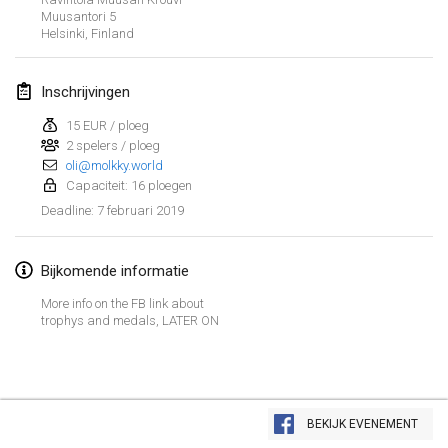
26 jan. 2019
|
Frankrijk
Muusantori 5
Helsinki
,
Finland
februari 2019
Inschrijvingen
Kotka Mölkky Open Indoor
2 feb. 2019
|
Finland
15 EUR / ploeg
2 spelers / ploeg
oli@molkky.world
Lumi Mölkky
Capaciteit: 16 ploegen
9 feb. 2019
|
Finland
7 februari 2019
Deadline
:
Tournoi de la St Valentin
9 feb. 2019
|
Frankrijk
Bijkomende informatie
More info on the FB link about
OTH
trophys and medals, LATER ON
16 feb. 2019
|
Finland
Indoor des Bouchons
Weergave lijst
16 feb. 2019
|
Frankrijk
BEKIJK EVENEMENT
231
tornooien weergegeven
Samengesteld door
Mölkk Your World