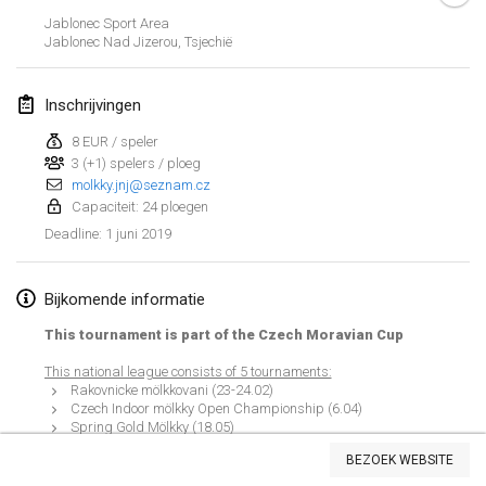
26 jan. 2019
|
Frankrijk
Jablonec Sport Area
Jablonec Nad Jizerou
,
Tsjechië
februari 2019
Inschrijvingen
Kotka Mölkky Open Indoor
2 feb. 2019
|
Finland
8 EUR / speler
3 (+1) spelers / ploeg
molkky.jnj@seznam.cz
Lumi Mölkky
Capaciteit: 24 ploegen
9 feb. 2019
|
Finland
1 juni 2019
Deadline
:
Tournoi de la St Valentin
9 feb. 2019
|
Frankrijk
Bijkomende informatie
This tournament is part of the Czech Moravian Cup
OTH
16 feb. 2019
|
Finland
This national league consists of 5 tournaments:
Rakovnicke mölkkovani (23-24.02)
Czech Indoor mölkky Open Championship (6.04)
Indoor des Bouchons
Spring Gold Mölkky (18.05)
Weergave lijst
Jablonecko - Jizerska 50 (8.06)
16 feb. 2019
|
Frankrijk
BEZOEK WEBSITE
Masters Tournament in Stranný (13.07)
231
tornooien weergegeven
Samengesteld door
Mölkk Your World