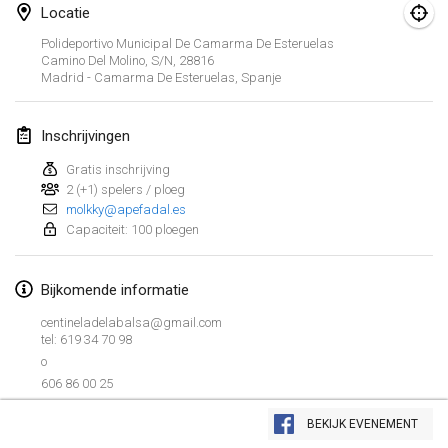
26 jan. 2019
|
Frankrijk
Locatie
Polideportivo Municipal De Camarma De Esteruelas
februari 2019
Camino Del Molino, S/n, 28816
Madrid - Camarma De Esteruelas
,
Spanje
Kotka Mölkky Open Indoor
2 feb. 2019
|
Finland
Inschrijvingen
Gratis inschrijving
Lumi Mölkky
2 (+1) spelers / ploeg
9 feb. 2019
|
Finland
molkky@apefadal.es
Capaciteit: 100 ploegen
Tournoi de la St Valentin
9 feb. 2019
|
Frankrijk
Bijkomende informatie
OTH
centineladelabalsa@gmail.com
tel: 619 34 70 98
16 feb. 2019
|
Finland
o
606 86 00 25
Indoor des Bouchons
Weergave lijst
16 feb. 2019
|
Frankrijk
BEKIJK EVENEMENT
231
tornooien weergegeven
Samengesteld door
Mölkk Your World