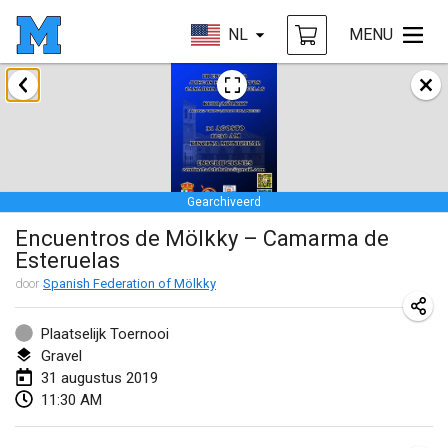
NL
MENU
januari 2019
New Year's Throw Mölkky
1 jan. 2019
|
Tsjechië
Gearchiveerd
Tournoi Mixte ASPTTOM
Encuentros de Mölkky – Camarma de
20 jan. 2019
|
Frankrijk
Esteruelas
Tournoi d'Hiver
door
Spanish Federation of Mölkky
26 jan. 2019
|
Frankrijk
Plaatselijk Toernooi
Liekki Cup
Gravel
31 augustus 2019
26 jan. 2019
|
Finland
11:30 AM
Tournoi de Mölkky - Lesfous Dubâtonvaigeois