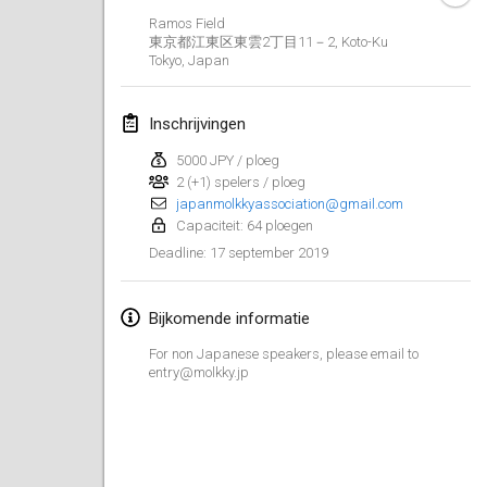
26 jan. 2019
|
Frankrijk
Ramos Field
東京都江東区東雲2丁目11－2, Koto-Ku
Tokyo
,
Japan
februari 2019
Kotka Mölkky Open Indoor
Inschrijvingen
2 feb. 2019
|
Finland
5000 JPY / ploeg
2 (+1) spelers / ploeg
Lumi Mölkky
japanmolkkyassociation@gmail.com
9 feb. 2019
|
Finland
Capaciteit: 64 ploegen
17 september 2019
Deadline
:
Tournoi de la St Valentin
9 feb. 2019
|
Frankrijk
Bijkomende informatie
OTH
For non Japanese speakers, please email to
16 feb. 2019
|
Finland
entry@molkky.jp
Indoor des Bouchons
16 feb. 2019
|
Frankrijk