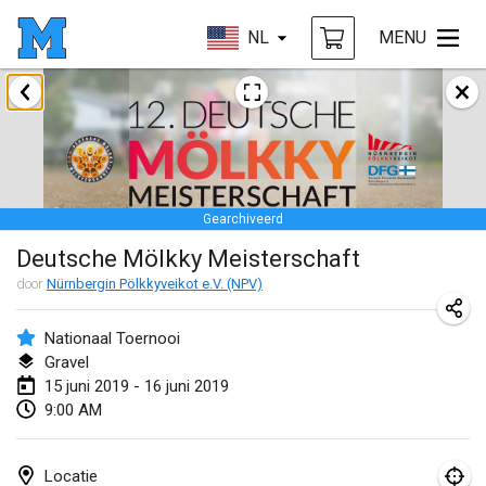
NL
MENU
januari 2019
New Year's Throw Mölkky
1 jan. 2019
|
Tsjechië
Gearchiveerd
Tournoi Mixte ASPTTOM
Deutsche Mölkky Meisterschaft
20 jan. 2019
|
Frankrijk
door
Nürnbergin Pölkkyveikot e.V. (NPV)
Tournoi d'Hiver
26 jan. 2019
|
Frankrijk
Nationaal Toernooi
Gravel
Liekki Cup
15 juni 2019 - 16 juni 2019
9:00 AM
26 jan. 2019
|
Finland
Tournoi de Mölkky - Lesfous Dubâtonvaigeois
Locatie