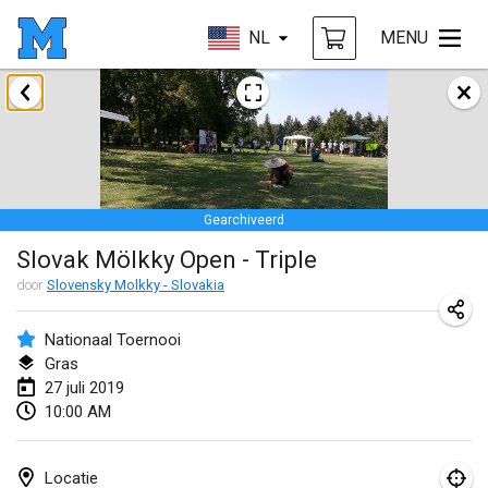
NL
MENU
januari 2019
New Year's Throw Mölkky
1 jan. 2019
|
Tsjechië
Gearchiveerd
Tournoi Mixte ASPTTOM
Slovak Mölkky Open - Triple
20 jan. 2019
|
Frankrijk
door
Slovensky Molkky - Slovakia
Tournoi d'Hiver
26 jan. 2019
|
Frankrijk
Nationaal Toernooi
Gras
Liekki Cup
27 juli 2019
10:00 AM
26 jan. 2019
|
Finland
Tournoi de Mölkky - Lesfous Dubâtonvaigeois
Locatie