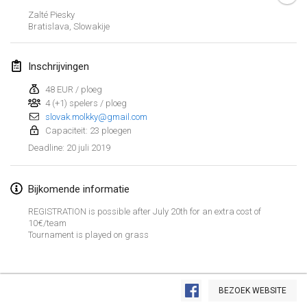
26 jan. 2019
|
Frankrijk
Zalté Piesky
Bratislava
,
Slowakije
februari 2019
Inschrijvingen
Kotka Mölkky Open Indoor
2 feb. 2019
|
Finland
48 EUR / ploeg
4 (+1) spelers / ploeg
slovak.molkky@gmail.com
Lumi Mölkky
Capaciteit: 23 ploegen
9 feb. 2019
|
Finland
20 juli 2019
Deadline
:
Tournoi de la St Valentin
9 feb. 2019
|
Frankrijk
Bijkomende informatie
REGISTRATION is possible after July 20th for an extra cost of
OTH
10€/team
16 feb. 2019
|
Finland
Tournament is played on grass
Indoor des Bouchons
Weergave lijst
16 feb. 2019
|
Frankrijk
BEZOEK WEBSITE
231
tornooien weergegeven
Samengesteld door
Mölkk Your World