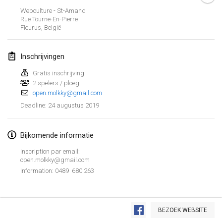
26 jan. 2019
|
Frankrijk
Webculture - St-Amand
Rue Tourne-En-Pierre
Fleurus
,
België
februari 2019
Kotka Mölkky Open Indoor
Inschrijvingen
2 feb. 2019
|
Finland
Gratis inschrijving
2 spelers / ploeg
Lumi Mölkky
open.molkky@gmail.com
9 feb. 2019
|
Finland
24 augustus 2019
Deadline
:
Tournoi de la St Valentin
9 feb. 2019
|
Frankrijk
Bijkomende informatie
Inscription par email:
OTH
open.molkky@gmail.com
16 feb. 2019
|
Finland
Information: 0489 680 263
Indoor des Bouchons
Weergave lijst
16 feb. 2019
|
Frankrijk
BEZOEK WEBSITE
231
tornooien weergegeven
Samengesteld door
Mölkk Your World