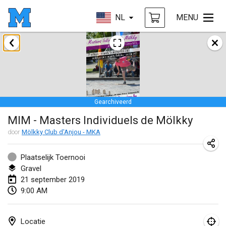
NL
MENU
januari 2019
New Year's Throw Mölkky
1 jan. 2019
|
Tsjechië
Gearchiveerd
Tournoi Mixte ASPTTOM
MIM - Masters Individuels de Mölkky
20 jan. 2019
|
Frankrijk
door
Mölkky Club d'Anjou - MKA
Tournoi d'Hiver
26 jan. 2019
|
Frankrijk
Plaatselijk Toernooi
Gravel
Liekki Cup
21 september 2019
9:00 AM
26 jan. 2019
|
Finland
Tournoi de Mölkky - Lesfous Dubâtonvaigeois
Locatie