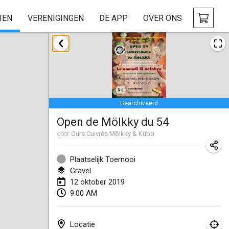
IEN
VERENIGINGEN
DE APP
OVER ONS
januari 2019
New Year's Throw Mölkky
1 jan. 2019
|
Tsjechië
Gearchiveerd
Tournoi Mixte ASPTTOM
Open de Mölkky du 54
20 jan. 2019
|
Frankrijk
door
Ours Cuivrés Mölkky & Kübb
Tournoi d'Hiver
26 jan. 2019
|
Frankrijk
Plaatselijk Toernooi
Gravel
Liekki Cup
12 oktober 2019
9:00 AM
26 jan. 2019
|
Finland
Tournoi de Mölkky - Lesfous Dubâtonvaigeois
Locatie