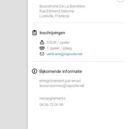
26 jan. 2019
|
Frankrijk
Boulodrome De La Barollière
Rue Edmond Delorme
Lunéville
,
Frankrijk
februari 2019
Kotka Mölkky Open Indoor
Inschrijvingen
2 feb. 2019
|
Finland
5 EUR / speler
1 speler / ploeg
Lumi Mölkky
veldrane@laposte.net
9 feb. 2019
|
Finland
Tournoi de la St Valentin
Bijkomende informatie
9 feb. 2019
|
Frankrijk
enregistrement par email
lesourscuivres@laposte.net
OTH
16 feb. 2019
|
Finland
renseignements:
06 36 72 00 99
Indoor des Bouchons
16 feb. 2019
|
Frankrijk