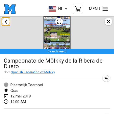
NL
MENU
januari 2019
New Year's Throw Mölkky
1 jan. 2019
|
Tsjechië
Gearchiveerd
Tournoi Mixte ASPTTOM
Campeonato de Mölkky de la Ribera de
20 jan. 2019
|
Frankrijk
Duero
Tournoi d'Hiver
door
Spanish Federation of Mölkky
26 jan. 2019
|
Frankrijk
Plaatselijk Toernooi
Liekki Cup
Gras
12 mei 2019
26 jan. 2019
|
Finland
12:00 AM
Tournoi de Mölkky - Lesfous Dubâtonvaigeois