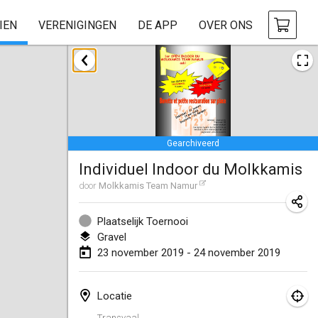
IEN
VERENIGINGEN
DE APP
OVER ONS
januari 2019
New Year's Throw Mölkky
1 jan. 2019
|
Tsjechië
Gearchiveerd
Tournoi Mixte ASPTTOM
Individuel Indoor du Molkkamis
20 jan. 2019
|
Frankrijk
door
Molkkamis Team Namur
Tournoi d'Hiver
26 jan. 2019
|
Frankrijk
Plaatselijk Toernooi
Gravel
Liekki Cup
23 november 2019 - 24 november 2019
26 jan. 2019
|
Finland
Locatie
Tournoi de Mölkky - Lesfous Dubâtonvaigeois
Transvaal