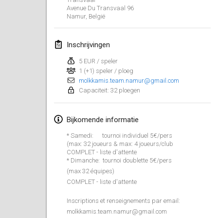
26 jan. 2019
|
Frankrijk
Avenue Du Transvaal
96
Namur
,
België
februari 2019
Inschrijvingen
Kotka Mölkky Open Indoor
2 feb. 2019
|
Finland
5 EUR / speler
1 (+1) speler / ploeg
molkkamis.team.namur@gmail.com
Lumi Mölkky
Capaciteit: 32 ploegen
9 feb. 2019
|
Finland
Bijkomende informatie
Tournoi de la St Valentin
9 feb. 2019
|
Frankrijk
* Samedi: tournoi individuel 5€/pers
(max: 32 joueurs & max: 4 joueurs/club
COMPLET - liste d'attente
OTH
* Dimanche: tournoi doublette 5€/pers
16 feb. 2019
|
Finland
(max 32 équipes)
COMPLET - liste d'attente
Indoor des Bouchons
Inscriptions et renseignements par email:
16 feb. 2019
|
Frankrijk
molkkamis.team.namur@gmail.com