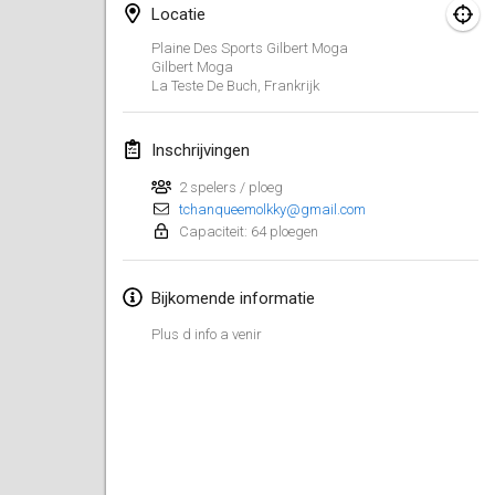
26 jan. 2019
|
Frankrijk
Locatie
Plaine Des Sports Gilbert Moga
februari 2019
Gilbert Moga
La Teste De Buch
,
Frankrijk
Kotka Mölkky Open Indoor
2 feb. 2019
|
Finland
Inschrijvingen
2 spelers / ploeg
Lumi Mölkky
tchanqueemolkky@gmail.com
9 feb. 2019
|
Finland
Capaciteit: 64 ploegen
Tournoi de la St Valentin
Bijkomende informatie
9 feb. 2019
|
Frankrijk
Plus d info a venir
OTH
16 feb. 2019
|
Finland
Indoor des Bouchons
16 feb. 2019
|
Frankrijk