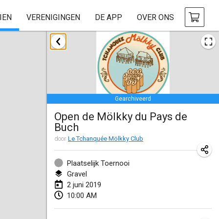
IEN
VERENIGINGEN
DE APP
OVER ONS
januari 2019
New Year's Throw Mölkky
1 jan. 2019
|
Tsjechië
Gearchiveerd
Tournoi Mixte ASPTTOM
Open de Mölkky du Pays de
20 jan. 2019
|
Frankrijk
Buch
Tournoi d'Hiver
door
Le Tchanquée Mölkky Club
26 jan. 2019
|
Frankrijk
Plaatselijk Toernooi
Liekki Cup
Gravel
2 juni 2019
26 jan. 2019
|
Finland
10:00 AM
Tournoi de Mölkky - Lesfous Dubâtonvaigeois