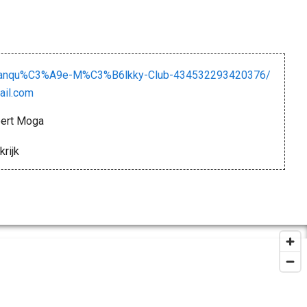
hanqu%C3%A9e-M%C3%B6lkky-Club-434532293420376/
il.com
bert Moga
krijk