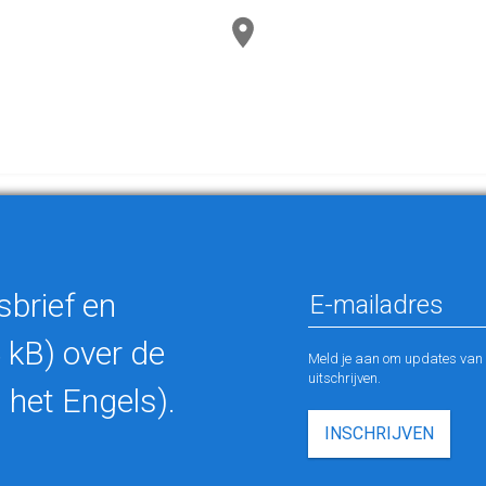
sbrief en
 kB) over de
Meld je aan om updates van M
uitschrijven.
 het Engels).
INSCHRIJVEN