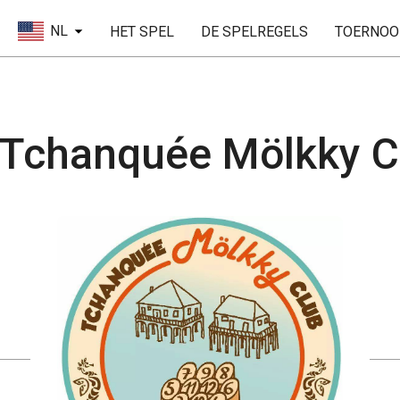
NL
HET SPEL
DE SPELREGELS
TOERNOO
 Tchanquée Mölkky C