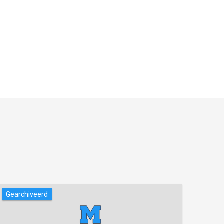
Gearchiveerd
Gear