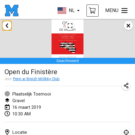
NL
MENU
januari 2019
New Year's Throw Mölkky
1 jan. 2019
|
Tsjechië
Gearchiveerd
Tournoi Mixte ASPTTOM
Open du Finistère
20 jan. 2019
|
Frankrijk
door
Penn ar Breizh Mölkky Club
Tournoi d'Hiver
26 jan. 2019
|
Frankrijk
Plaatselijk Toernooi
Gravel
Liekki Cup
16 maart 2019
10:30 AM
26 jan. 2019
|
Finland
Tournoi de Mölkky - Lesfous Dubâtonvaigeois
Locatie